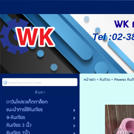
WK ศู
Tel :02-3
หน้าแรก
>
หินถ้วย
>
Phoenix หิน
ดาว์นโหลดแค็ตตาล็อค
แนะนำการใช้หินเจียร
9-หินเจียร
หินเจียร 3 นิ้ว
หินเจียร 7นิ้ว