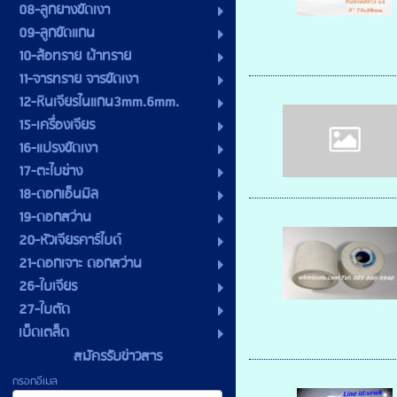
08-ลูกยางขัดเงา
09-ลูกขัดแกน
10-ล้อทราย ผ้าทราย
11-จารทราย จารขัดเงา
12-หินเจียรไนแกน3mm.6mm.
15-เครื่องเจียร
16-แปรงขัดเงา
17-ตะไบช่าง
18-ดอกเอ็นมิล
19-ดอกสว่าน
20-หัวเจียรคาร์ไบด์
21-ดอกเจาะ ดอกสว่าน
26-ใบเจียร
27-ใบตัด
เบ็ดเตล็ด
สมัครรับข่าวสาร
กรอกอีเมล