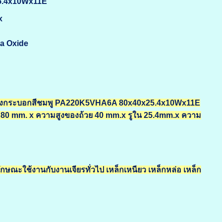
25.4x10Wx11E
x
na Oxide
วยทรงกระบอกสีชมพู PA220K5VHA6A 80x40x25.4x10Wx11E
80 mm. x ความสูงของถ้วย 40 mm.x รูใน 25.4mm.x ความ
กษณะใช้งานกับงานเจียรทั่วไป เหล็กเหนียว เหล็กหล่อ เหล็ก