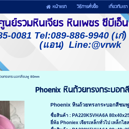
หน้าแรก
วิธีการสั่งซื้อ
เกี่ยวกับเรา
นย์รวมหินเจียร หินเพชร ซีบีเอ็น 
85-0081 Tel:089-886-9940 (เก๋
(แอน) Line:@vrwk
ถ้วยทรงกระบอกสีชมพู 80mm
Phoenix หินถ้วยทรงกระบอก
Phoenix หินถ้วยทรงกระบอกสีชมพ
ชื่อสินค้า : PA220K5VHA6A 80x40x
ยี่ห้อ Phoniex เจียรเหล็กทั่วไป เหล็กไฮ