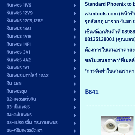
หินเพชร 11V9
Standard Phoenix to 
หินเพชร 12V9
wkmtools.com (หน้าร้าน
หินเพชร 12C9,12B2
จุดสังเกตุ มาจาก 4แยก
หินเพชร 14A1
เช็คสต็อกสินค้าที่ 0898
หินเพชร 1A1R
08135138001 (คุณแอน
หินเพชร 14F1
ต้องการใบเสนอราคาส่ง
หินเพชร 3V1
หินเพชร 4A2
ขอใบเสนอราคา*ที่เมลล
หินเพชร 1V1
*การจัดทำใบเสนอราคา ม
หินเพชรเมกาไลท์ 12A2
หิน CBN
หินเพชรชุบ
฿641
02-เพชรแต่งหิน
03-เข็มเพชร
04-ตะไบเพชร
05-แปรงเรซิ่น กระดาษเพชร
06-ครีมเพชรขัดเงา