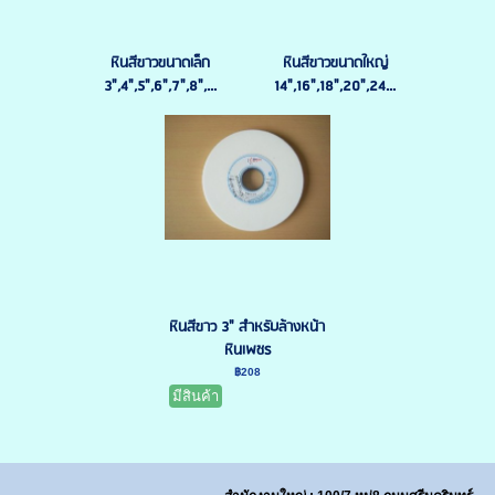
หินสีขาวขนาดเล็ก
หินสีขาวขนาดใหญ่
3",4",5",6",7",8",...
14",16",18",20",24...
หินสีขาว 3" สำหรับล้างหน้า
หินเพชร
฿208
มีสินค้า