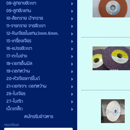
08-ลูกยางขัดเงา
09-ลูกขัดแกน
10-ล้อทราย ผ้าทราย
11-จารทราย จารขัดเงา
12-หินเจียรไนแกน3mm.6mm.
15-เครื่องเจียร
16-แปรงขัดเงา
17-ตะไบช่าง
18-ดอกเอ็นมิล
19-ดอกสว่าน
20-หัวเจียรคาร์ไบด์
21-ดอกเจาะ ดอกสว่าน
26-ใบเจียร
27-ใบตัด
เบ็ดเตล็ด
สมัครรับข่าวสาร
กรอกอีเมล