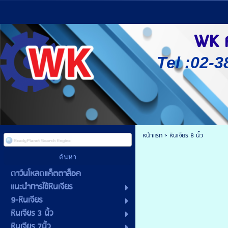
WK ศู
Tel :02-3
หน้าแรก
>
หินเจียร 8 นิ้ว
ดาว์นโหลดแค็ตตาล็อค
แนะนำการใช้หินเจียร
9-หินเจียร
หินเจียร 3 นิ้ว
หินเจียร 7นิ้ว