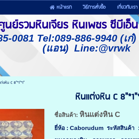
หน้าแรก
วิธีการสั่งซื้อ
เกี่ยวกับเรา
นย์รวมหินเจียร หินเพชร ซีบีเอ็น 
85-0081 Tel:089-886-9940 (เก๋
(แอน) Line:@vrwk
ต่งหิน C 8"*1"*1"
หินแต่งหิน C 8"*1"
หินแต่งหิน C
ชื่อสินค้า:
ยี่ห้อ : Caborudum
ระหัสสินค้า