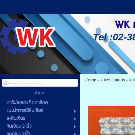
WK ศู
Tel :02-3
หน้าแรก
>
หินแท่ง หินลับมีด
>
หินแ
ดาว์นโหลดแค็ตตาล็อค
แนะนำการใช้หินเจียร
9-หินเจียร
หินเจียร 3 นิ้ว
หินเจียร 7นิ้ว