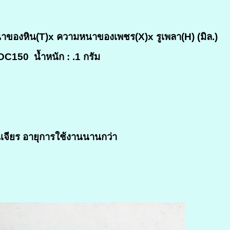
องหิน(T)x ความหนาของเพชร(X)x รูเพลา(H) (มิล.)
 SDC150
น้ำหนัก : .1 กรัม
หินเจียร อายุการใช้งานนานกว่า