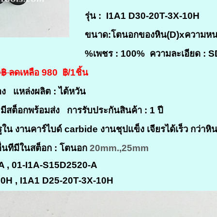
รุ่น :
I
1A1 D30-20T-3X-10H
ขนาด:โตนอกของหิน(D)xความหนาข
%เพชร : 100%
ความละเอียด :
฿ ลดเหลื
อ 980 ฿/1ชิ้น
ล่อง
แหล่งผลิต : ไต้หวัน
 มีสต็อกพร้อมส่ง
การรับประกันสินค้า : 1 ปี
รรูใน งานคาร์ไบด์ carbide งานชุปแข็ง
เจียรได้เร็ว กว่า
่นทีมีในสต็อก : โตนอก
20mm.,25mm
A , 01-I1A-S15D2520-A
10H ,
I
1A1 D25-20T-3X-10H