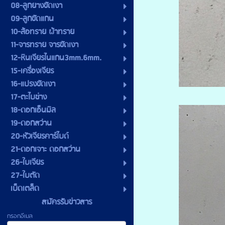
08-ลูกยางขัดเงา
09-ลูกขัดแกน
10-ล้อทราย ผ้าทราย
11-จารทราย จารขัดเงา
12-หินเจียรไนแกน3mm.6mm.
15-เครื่องเจียร
16-แปรงขัดเงา
17-ตะไบช่าง
18-ดอกเอ็นมิล
19-ดอกสว่าน
20-หัวเจียรคาร์ไบด์
21-ดอกเจาะ ดอกสว่าน
26-ใบเจียร
27-ใบตัด
เบ็ดเตล็ด
สมัครรับข่าวสาร
กรอกอีเมล