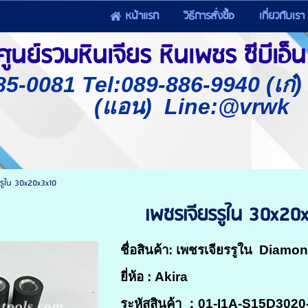
หน้าแรก
วิธีการสั่งซื้อ
เกี่ยวกับเรา
นย์รวมหินเจียร หินเพชร ซีบีเอ็น 
85-0081 Tel:089-886-9940 (เก๋
(แอน) Line:@vrwk
รรูใน 30x20x3x10
เพชรเจียรรูใน 30x20
ชื่อสินค้า: เพชรเจียรรูใน Diam
ยี่ห้อ : Akira
ระหัสสินค้า ：
01-I1A-S15D3020