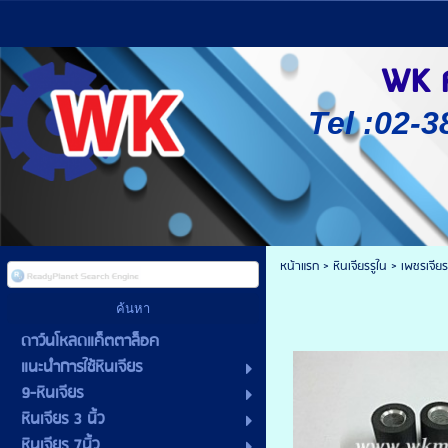
WK ศู
Tel :02-3
หน้าแรก
>
หินเจียรรูใน
>
เพชรเจีย
ดาว์นโหลดแค็ตตาล็อค
แนะนำการใช้หินเจียร
9-หินเจียร
หินเจียร 3 นิ้ว
หินเจียร 7นิ้ว