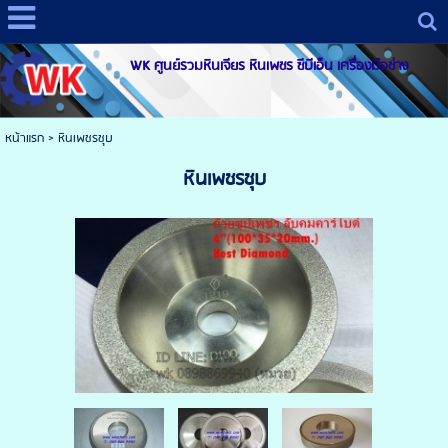
WK ศูนย์รวมหินเจียร หินเพชร ซีบีเอ็น เครื่องมือช่าง
หน้าแรก
>
หินเพชรชุบ
หินเพชรชุบ