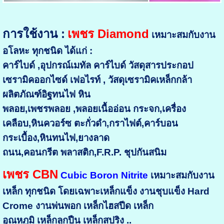
การใช้งาน :
เพชร Diamond
เหมาะสมกับงาน
อโลหะ ทุกชนิด ได้แก่ :
คาร์ไบด์ ,อุปกรณ์เมทัล คาร์ไบด์ วัสดุสารประกอป
เซรามิคออกไซด์ เฟอไรท์ , วัสดุเซรามิคเหล็กกล้า
ผลิตภัณฑ์อิฐทนไฟ หิน
พลอย,เพชรพลอย ,พลอยเนื้ออ่อน กระจก,เครื่อง
เคลือบ,หินควอร์ซ ตะกั่วดำ,กราไฟต์,คาร์บอน
กระเบื้อง,หินทนไฟ,ยางลาด
ถนน,คอนกรีต พลาสติก,F.R.P. ชุปกันสนิม
เพชร CBN
Cubic Boron Nitrite
เหมาะสมกับงาน
เหล็ก ทุกชนิด โดยเฉพาะเหล็กแข็ง งานชุบแข็ง Hard
Crome งานพ่นพอก เหล็กไฮสปีด เหล็ก
อุณหภูมิ เหล็กลูกปืน เหล็กสปริง ..