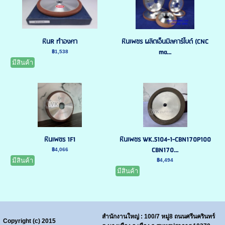
หินR ทำองศา
หินเพชร ผลิตเอ็นมิลคาร์ไบด์ (CNC
ma...
฿1,538
มีสินค้า
หินเพชร 1F1
หินเพชร WK.5104-1-CBN170P100
CBN170...
฿4,066
มีสินค้า
฿4,494
มีสินค้า
สำนักงานใหญ่ : 100/7 หมู่8 ถนนศรีนครินทร์
Copyright (c) 2015