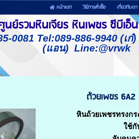
หน้าแรก
วิธีการสั่งซื้อ
เกี่ยวกับเรา
นย์รวมหินเจียร หินเพชร ซีบีเอ็น 
85-0081 Tel:089-886-9940 (เก๋
(แอน) Line:@vrwk
ถ้วยเพชร 6A2
หินถ้วยเพชรทรงก
ใช้กั
ลับคมคาร