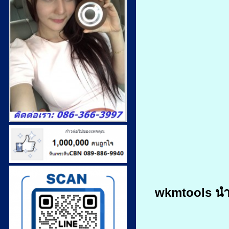
wkmtools นำเ