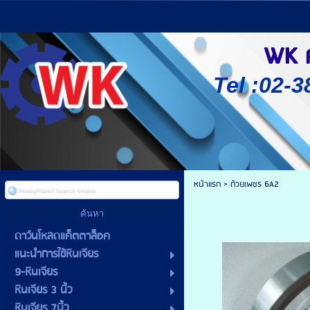
WK ศู
Tel :02-3
หน้าแรก
>
ถ้วยเพชร 6A2
ดาว์นโหลดแค็ตตาล็อค
แนะนำการใช้หินเจียร
9-หินเจียร
หินเจียร 3 นิ้ว
หินเจียร 7นิ้ว