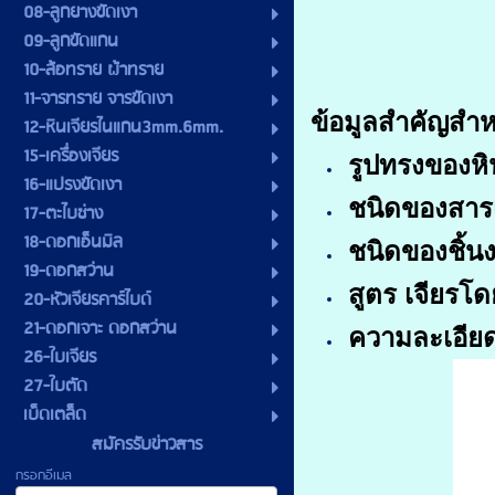
08-ลูกยางขัดเงา
09-ลูกขัดแกน
10-ล้อทราย ผ้าทราย
11-จารทราย จารขัดเงา
ข้อมูลสำคัญสำห
12-หินเจียรไนแกน3mm.6mm.
15-เครื่องเจียร
รูปทรงของห
16-แปรงขัดเงา
ชนิดของสาร
17-ตะไบช่าง
18-ดอกเอ็นมิล
ชนิดของชิ้นง
19-ดอกสว่าน
สูตร เจียรโดย
20-หัวเจียรคาร์ไบด์
21-ดอกเจาะ ดอกสว่าน
ความละเอียด
26-ใบเจียร
27-ใบตัด
เบ็ดเตล็ด
สมัครรับข่าวสาร
กรอกอีเมล