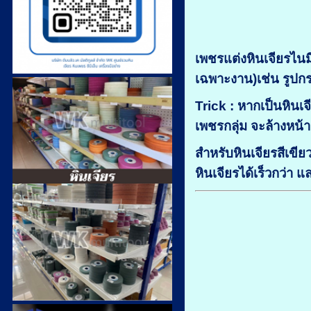
เพชรแต่งหินเจียรไน
เฉพาะงาน)เช่น รูปกรว
Trick :
หากเป็นหินเจ
เพชรกลุ่ม จะล้างหน้า
สำหรับหินเจียรสีเข
หินเจียรได้เร็วกว่า 