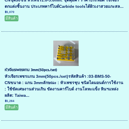
ตกแต่งชิ้นงาน ประเภทคาร์ไบด์Carbide toolsได้ผิวเงาสวยแกะสล...
฿1,070
มีสินค้า
หัวเจียรเพชรแกน 3mm(50pcs./set)
หัวเจียรเพชรแกน 3mm(50pcs./set)รหัสสินค้า :03-BMS-50-
CNขนาด : แกน 3mmลักษณะ : หัวเพชรชุบ ชนิดไดมอนด์การใช้งาน
: ใช้ขัดเศษงานส่วนเกิน ขัดงานคาร์ไบด์ งานโลหะแข็ง หินฯแหล่ง
ผลิต: Taiwa...
฿1,284
มีสินค้า