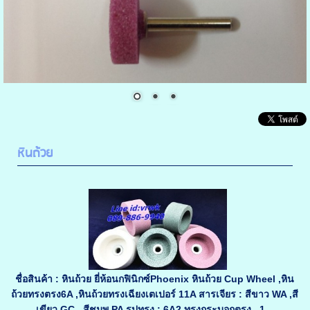
หินถ้วย
ชื่อสินค้า : หินถ้วย ยี่ห้อนกฟินิกซ์Phoenix หินถ้วย Cup Wheel ,หิน
ถ้วยทรงตรง6A ,หินถ้วยทรงเฉียงเตเปอร์ 11A สารเจียร : สีขาว WA ,สี
เขียว GC , สีชมพู PA รูปทรง : 6A2 ทรงกระบอกตรง , 1...