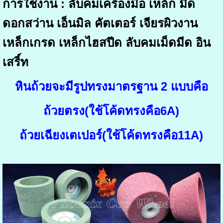
การใช้งาน : ลับคมเครื่องมือ เหล็ก มีด
ดอกสว่าน เอ็นมิล คัตเตอร์
เจียรผิวงาน
เหล็กเกรด เหล็กไฮสปีด ลับคมเม็ดมีด อิน
เสริ์ท
หินถ้วยจะมีรูปทรงมาตรฐาน 2 แบบคือ
ถ้วยตรง(ใช้โค้ดทรงคือ6A)
ถ้วยเฉียงเตเปอร์
(ใช้โค้ดทรงคือ11A)