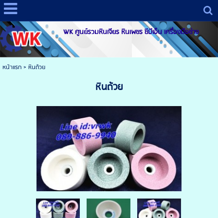
WK ศูนย์รวมหินเจียร หินเพชร ซีบีเอ็น เครื่องมือช่าง
หน้าแรก
>
หินถ้วย
หินถ้วย