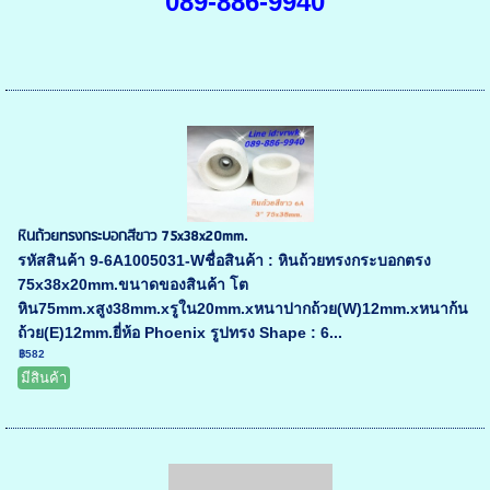
089-886-9940
หินถ้วยทรงกระบอกสีขาว 75x38x20mm.
รหัสสินค้า 9-6A1005031-Wชื่อสินค้า : หินถ้วยทรงกระบอกตรง
75x38x20mm.ขนาดของสินค้า โต
หิน75mm.xสูง38mm.xรูใน20mm.xหนาปากถ้วย(W)12mm.xหนาก้น
ถ้วย(E)12mm.ยี่ห้อ Phoenix รูปทรง Shape : 6...
฿582
มีสินค้า