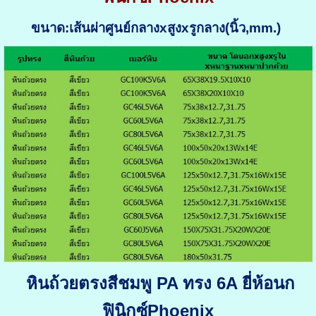
ขนาด:
เส้นผ่าศูนย์กลางxสูงxรูกลาง(นิ้ว,mm.)
หินถ้วยตรงสีชมพู PA ทรง 6A ยี่ห้อนก
ฟินิกซ์Phoenix