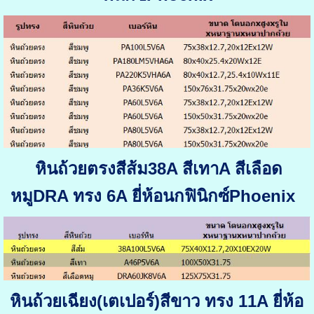
หินถ้วยตรงสีส้ม38A สีเทาA สีเลือด
หมูDRA ทรง 6A ยี่ห้อนกฟินิกซ์Phoenix
หินถ้วยเฉียง(เตเปอร์)สีขาว ทรง 11A ยี่ห้อ