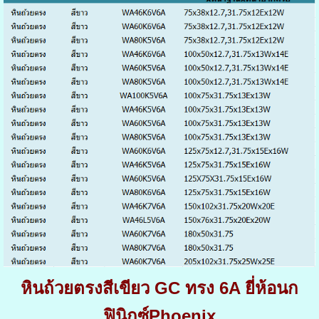
หินถ้วยตรงสีเขียว GC ทรง 6A ยี่ห้อนก
ฟินิกซ์Phoenix