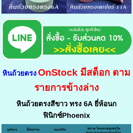
OnStock
มีสต็อก ตาม
หินถ้วยตรง
รายการข้างล่าง
หินถ้วยตรงสีขาว ทรง 6A ยี่ห้อนก
ฟินิกซ์Phoenix