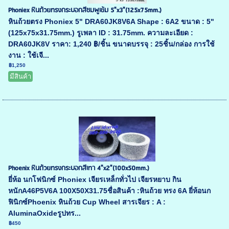
Phoniex หินถ้วยทรงกระบอกสีชมพูเข้ม 5"x3"(125x75mm.)
หินถ้วยตรง Phoniex 5" DRA60JK8V6A Shape : 6A2 ขนาด : 5"
(125x75x31.75mm.) รูเพลา ID : 31.75mm. ความละเอียด :
DRA60JK8V ราคา: 1,240 ฿/ชิ้น ขนาดบรรจุ : 25ชิ้น/กล่อง การใช้
งาน : ใช้เจี...
฿1,250
มีสินค้า
Phoenix หินถ้วยทรงกระบอกสีเทา 4"x2"(100x50mm.)
ยี่ห้อ นกโฟนิกซ์ Phoniex เจียรเหล็กทั่วไป เจียรหยาบ กิน
หนักA46P5V6A 100X50X31.75ชื่อสินค้า :หินถ้วย ทรง 6A ยี่ห้อนก
ฟินิกซ์Phoenix หินถ้วย Cup Wheel สารเจียร : A :
AluminaOxideรูปทร...
฿450